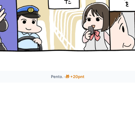
Pento.
•
🎁 +20pnt