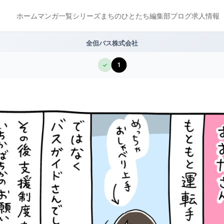
ホーム
マンガ一覧
シリーズ
まちのひとたち
編集部ブログ
求人情報
全但バス株式会社
1
✓