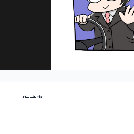
作成者
ペント編集部
Pento.所属のマンガ家。