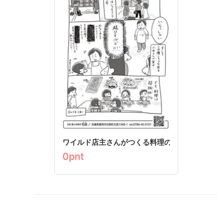
ワイルド店主さんがつくる料理の繊細さ
0
pnt