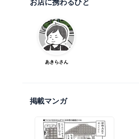
お店
に携わるひと
あきら
さん
掲載マンガ